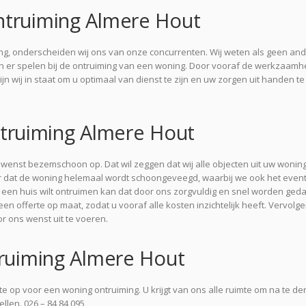
ntruiming Almere Hout
lling, onderscheiden wij ons van onze concurrenten. Wij weten als geen an
 er spelen bij de ontruiming van een woning. Door vooraf de werkzaam
ijn wij in staat om u optimaal van dienst te zijn en uw zorgen uit handen te
ruiming Almere Hout
ewenst bezemschoon op. Dat wil zeggen dat wij alle objecten uit uw wonin
r dat de woning helemaal wordt schoongeveegd, waarbij we ook het even
jn een huis wilt ontruimen kan dat door ons zorgvuldig en snel worden ged
n offerte op maat, zodat u vooraf alle kosten inzichtelijk heeft. Vervolg
r ons wenst uit te voeren.
truiming Almere Hout
erte op voor een woning ontruiming. U krijgt van ons alle ruimte om na te d
ellen. 026 – 84 84 095