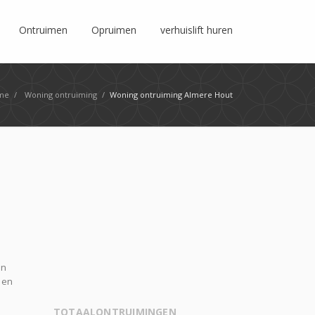
Ontruimen
Opruimen
verhuislift huren
me
/
Woning ontruiming
/
Woning ontruiming Almere Hout
en
 en
TOTAALONTRUIMINGEN