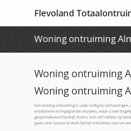
Flevoland Totaalontru
Woning ontruiming Al
Woning ontruiming 
Woning ontruiming 
Een woning ontruiming is vaak nodig bij verhuizingen, 
emotionele en ingrijpende situaties, waar u niet dage
gespecialiseerd bedrijf, kunt u zich zelf richten op 
gaan zeer secuur te werk bij het ontruimen van uw wo