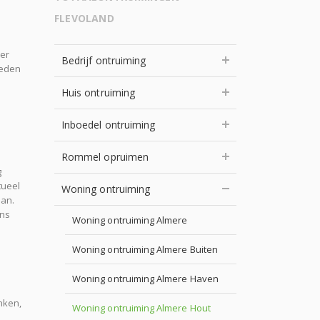
FLEVOLAND
der
Bedrijf ontruiming
heden
Huis ontruiming
Inboedel ontruiming
Rommel opruimen
g
tueel
Woning ontruiming
aan.
ens
Woning ontruiming Almere
Woning ontruiming Almere Buiten
Woning ontruiming Almere Haven
enken,
Woning ontruiming Almere Hout