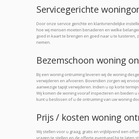
Servicegerichte woningo
Door onze service gerichte en klantvriendelijke inste
hoe wij mensen moeten benaderen en welke belangen
goed in kaart te brengen en goed naar u te luisteren, z
nemen.
Bezemschoon woning ont
Bij een woning ontruiming leveren wij de woning desg
verwijderen en afvoeren. Bovendien zorgen wij ervoo
aanwezige tapijt verwijderen. Indien u op korte termi
Wij komen de woning vooraf inspecteren en bieden u ee
kunt u beslissen of u de ontruiming van uw woning doo
Prijs / kosten woning on
Wij stellen voor u graag, gratis en vrijblijvend een off
vragen te stellen en de offerte eventueel bij te laten st