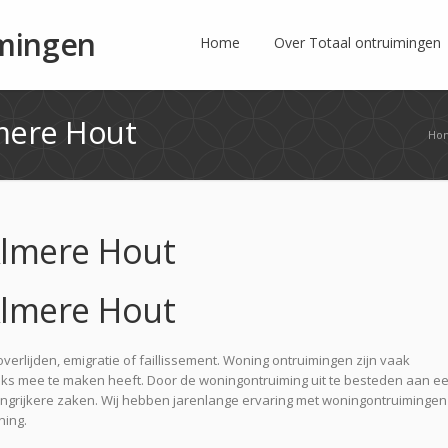
imingen
Home
Over Totaal ontruimingen
mere Hout
Ho
Almere Hout
Almere Hout
overlijden, emigratie of faillissement. Woning ontruimingen zijn vaak
lijks mee te maken heeft. Door de woningontruiming uit te besteden aan e
belangrijkere zaken. Wij hebben jarenlange ervaring met woningontruimingen
ning.