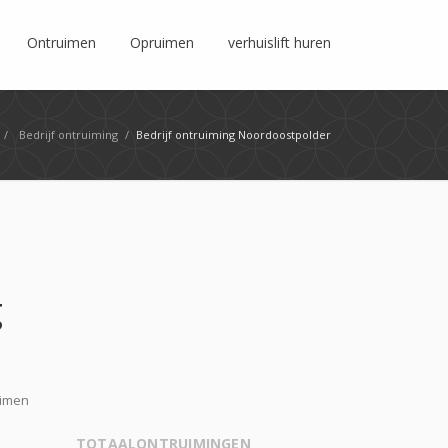
Ontruimen
Opruimen
verhuislift huren
/
Bedrijf ontruiming
/
Bedrijf ontruiming Noordoostpolder
g
uimen
TOTAALONTRUIMINGEN