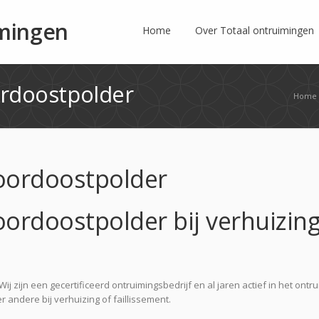
imingen
Home
Over Totaal ontruimingen
ordoostpolder
Home
Noordoostpolder
oordoostpolder bij verhuizin
ij zijn een gecertificeerd ontruimingsbedrijf en al jaren actief in het ontr
ndere bij verhuizing of faillissement.