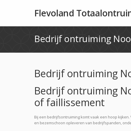
Flevoland Totaalontru
Bedrijf ontruiming No
Bedrijf ontruiming 
Bedrijf ontruiming N
of faillissement
Bij een bedrijfsontruiming komt vaak een hoop kijken. W
en bezemschoon opleveren van bedrijfspanden, onder a