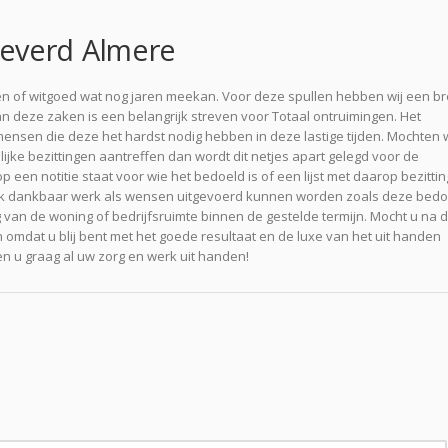
everd Almere
en of witgoed wat nog jaren meekan. Voor deze spullen hebben wij een b
deze zaken is een belangrijk streven voor Totaal ontruimingen. Het
mensen die deze het hardst nodig hebben in deze lastige tijden. Mochten w
ke bezittingen aantreffen dan wordt dit netjes apart gelegd voor de
een notitie staat voor wie het bedoeld is of een lijst met daarop bezitti
ook dankbaar werk als wensen uitgevoerd kunnen worden zoals deze bedo
ng van de woning of bedrijfsruimte binnen de gestelde termijn. Mocht u na 
mdat u blij bent met het goede resultaat en de luxe van het uit handen
 u graag al uw zorg en werk uit handen!