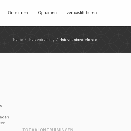
Ontruimen
Opruimen
verhuislift huren
Home
/
Huis ontruiming
/
Huis ontruimen Almere
te
heden
eer
TOTAALONTRUIMINGEN