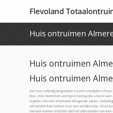
Flevoland Totaalontru
Huis ontruimen Almer
Huis ontruimen Alme
Huis ontruimen Alme
Een huis volledig leegruimen na een overlijden of ee
klus. Ook neemt het veel tijd in beslag die u liever a
regelen van een eventuele dringende zaken. Gelukkig
uit handen kan nemen voor een eerlijke prijs. Onze pr
mensen komen erachter dat het uitbesteden van een der