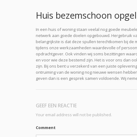
Huis bezemschoon opgel
In een huis of woning staan veelal nog goede meubel
netwerk aan goede doelen opgebouwd. Hergebruik van 
belangrijkste is dat deze spullen terechtkomen bij de 
tijdens onze werkzaamheden waardevolle of persoonlij
opdrachtgever. Ook vinden wij soms bezittingen waarop 
en voor wie deze bestemd zijn. Het is voor ons dan 
zijn. Bij ons bent u verzekerd van een juiste opleveri
ontruiming van de woning nog nieuwe wensen hebben o
geven dan is een gesprek samen voldoende. Wij nemen
GEEF EEN REACTIE
Your email address will not be published.
Comment