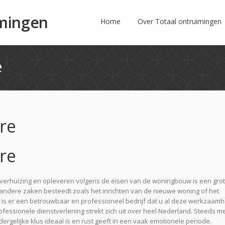
imingen
Home
Over Totaal ontruimingen
e
re
re
n verhuizing en opleveren volgens de eisen van de woningbouw is een gro
an andere zaken besteedt zoals het inrichten van de nieuwe woning of het
 is er een betrouwbaar en professioneel bedrijf dat u al deze werkzaam
ofessionele dienstverlening strekt zich uit over heel Nederland. Steeds m
gelijke klus ideaal is en rust geeft in een vaak emotionele periode.