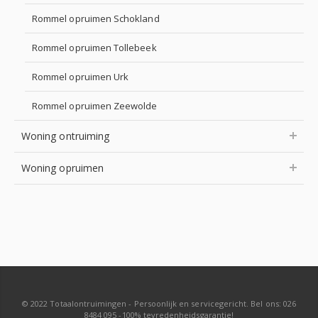
Rommel opruimen Schokland
Rommel opruimen Tollebeek
Rommel opruimen Urk
Rommel opruimen Zeewolde
Woning ontruiming
Woning opruimen
© 2022 Totaalontruimingen - Persoonlijk en servicegericht. Bel ons: 026
8484 095 -100% tevredenheidsgarantie!