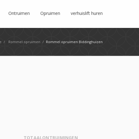
Ontruimen
Opruimen
verhuislift huren
e
/
Rommel opruimen
/
Rommel opruimen Biddinghuizen
TOTAALONTRUIMINGEN