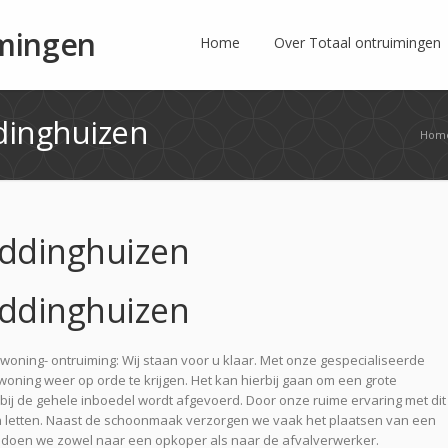
imingen
Home
Over Totaal ontruimingen
inghuizen
Hom
ddinghuizen
ddinghuizen
woning- ontruiming: Wij staan voor u klaar. Met onze gespecialiseerde
 woning weer op orde te krijgen. Het kan hierbij gaan om een grote
j de gehele inboedel wordt afgevoerd. Door onze ruime ervaring met dit
n letten. Naast de schoonmaak verzorgen we vaak het plaatsen van een
te doen we zowel naar een opkoper als naar de afvalverwerker.