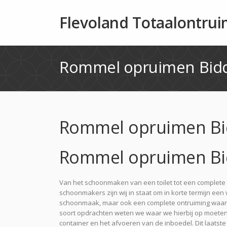
Flevoland Totaalontru
Rommel opruimen Bidd
Rommel opruimen Bi
Rommel opruimen Bi
Van het schoonmaken van een toilet tot een complete 
schoonmakers zijn wij in staat om in korte termijn een
schoonmaak, maar ook een complete ontruiming waarbi
soort opdrachten weten we waar we hierbij op moete
container en het afvoeren van de inboedel. Dit laats